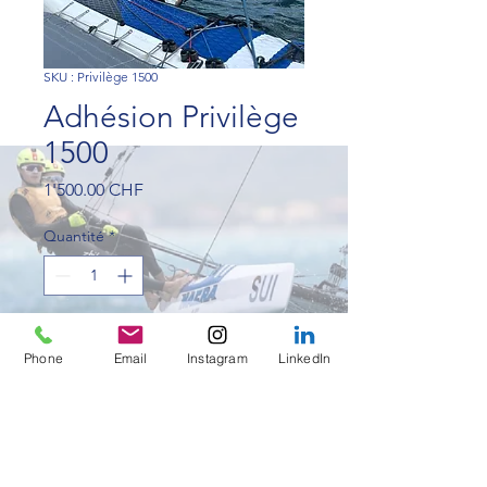
SKU : Privilège 1500
Adhésion Privilège
1500
Prix
1'500.00 CHF
Quantité
*
Ajouter au panier
Phone
Email
Instagram
LinkedIn
2 casquettes MG Sailing Team
1 veste MG Sailing Team
1 journée de navigation avec
nous